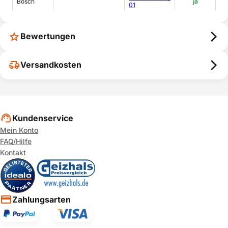
Bosch
ja
01
B1RDW2852L/
Bosch
ja
03
Bewertungen
B1RDW2851H/
Bosch
ja
03
Versandkosten
B1RDW2801H/
Bosch
ja
01
B1RDW2851L/
Bosch
ja
03
Kundenservice
Mein Konto
FAQ/Hilfe
Kontakt
Zahlungsarten