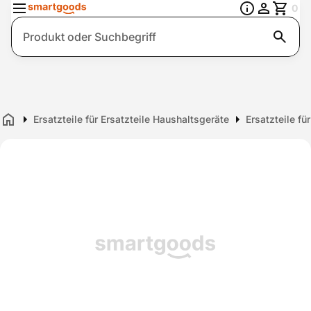
0
Suche
Ersatzteile für Ersatzteile Haushaltsgeräte
Ersatzteile fü
Home