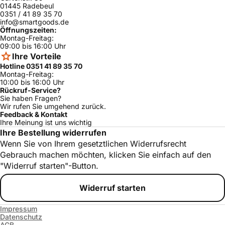
Neff
MMK 3309
ja
01445 Radebeul
4
0351 / 41 89 35 70
info@smartgoods.de
Neff
MMK 3309
T9533N0/11
ja
Öffnungszeiten:
Montag-Freitag:
Neff
MMK 3309
T9533N0/12
ja
09:00 bis 16:00 Uhr
Neff
T2533N0/11
ja
Ihre Vorteile
Hotline 0351 41 89 35 70
Siemens
ER71460EU/12
ja
Montag-Freitag:
10:00 bis 16:00 Uhr
Siemens
ER71460EU/14
ja
Rückruf-Service?
Sie haben Fragen?
Siemens
ER71460EU/13
ja
Wir rufen Sie umgehend zurück.
Feedback & Kontakt
Siemens
ER71454/13
ja
Ihre Meinung ist uns wichtig
Siemens
ER71450EU/14
ja
Ihre Bestellung widerrufen
Wenn Sie von Ihrem gesetztlichen Widerrufsrecht
Siemens
ER71450EU/12
ja
Gebrauch machen möchten, klicken Sie einfach auf den
Siemens
ER71454/14
ja
"Widerruf starten"-Button.
Siemens
ER71450EU/13
ja
Widerruf starten
Siemens
EC71350EU/11
ja
Impressum
Siemens
EC71350EU/12
ja
Datenschutz
AGB
Siemens
EC71350EU/13
ja