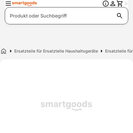
0
Suche
Ersatzteile für Ersatzteile Haushaltsgeräte
Ersatzteile fü
Home