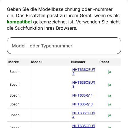
Geben Sie die Modellbezeichnung oder -nummer
ein. Das Ersatzteil passt zu Ihrem Gerät, wenn es als
kompatibel
gekennzeichnet ist. Verwenden Sie nicht
die Suchfunktion Ihres Browsers.
Marke
Modell
Nummer
Passt
NHT636CEU/1
Bosch
ja
4
NHT636CEU/1
Bosch
ja
3
Bosch
NHT635R/14
ja
Bosch
NHT635R/13
ja
NHT635CEU/1
Bosch
ja
4
NHT635CEU/1
Bosch
ja