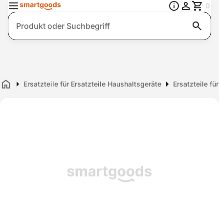
0
Suche
Ersatzteile für Ersatzteile Haushaltsgeräte
Ersatzteile f
Home