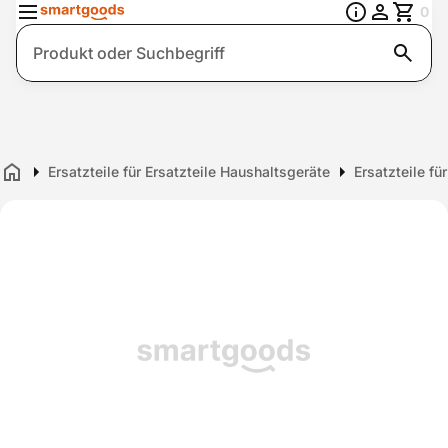
0
Suche
Ersatzteile für Ersatzteile Haushaltsgeräte
Ersatzteile fü
Home