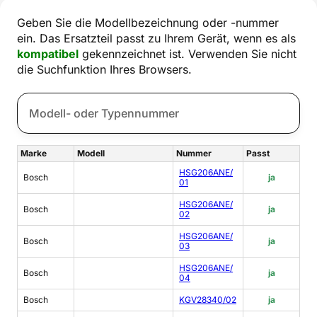
Geben Sie die Modellbezeichnung oder -nummer
ein. Das Ersatzteil passt zu Ihrem Gerät, wenn es als
kompatibel
gekennzeichnet ist. Verwenden Sie nicht
die Suchfunktion Ihres Browsers.
Marke
Modell
Nummer
Passt
HSG206ANE/
Bosch
ja
01
HSG206ANE/
Bosch
ja
02
HSG206ANE/
Bosch
ja
03
HSG206ANE/
Bosch
ja
04
Bosch
KGV28340/02
ja