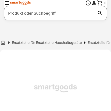
0
Suche
Ersatzteile für Ersatzteile Haushaltsgeräte
Ersatzteile fü
Home