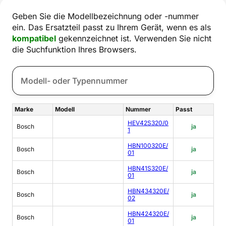
Geben Sie die Modellbezeichnung oder -nummer
ein. Das Ersatzteil passt zu Ihrem Gerät, wenn es als
kompatibel
gekennzeichnet ist. Verwenden Sie nicht
die Suchfunktion Ihres Browsers.
Marke
Modell
Nummer
Passt
HEV42S320/0
Bosch
ja
1
HBN100320E/
Bosch
ja
01
HBN41S320E/
Bosch
ja
01
HBN434320E/
Bosch
ja
02
HBN424320E/
Bosch
ja
01