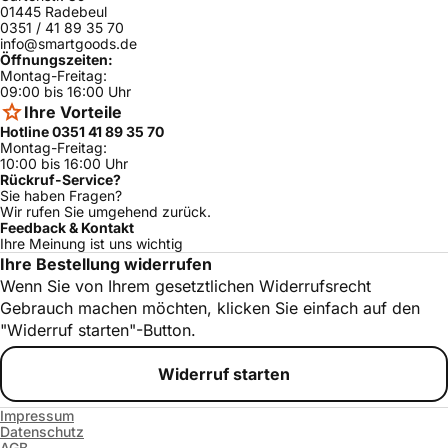
01445 Radebeul
HBN200320E/
0351 / 41 89 35 70
Bosch
ja
01
info@smartgoods.de
Öffnungszeiten:
HBN424320E/
Montag-Freitag:
Bosch
ja
03
09:00 bis 16:00 Uhr
Ihre Vorteile
HEV100320/0
Bosch
ja
2
Hotline 0351 41 89 35 70
Montag-Freitag:
HBN434320E/
10:00 bis 16:00 Uhr
Bosch
ja
01
Rückruf-Service?
Sie haben Fragen?
HBN42S320E/
Wir rufen Sie umgehend zurück.
Bosch
ja
01
Feedback & Kontakt
Ihre Meinung ist uns wichtig
HBN42S320E/
Bosch
ja
Ihre Bestellung widerrufen
05
Wenn Sie von Ihrem gesetztlichen Widerrufsrecht
HBN41S320E/
Bosch
ja
Gebrauch machen möchten, klicken Sie einfach auf den
03
"Widerruf starten"-Button.
HEV41S320/0
Bosch
ja
3
Widerruf starten
HBN42S320E/
Bosch
ja
04
Impressum
HEV42S320/0
Datenschutz
Bosch
ja
4
AGB