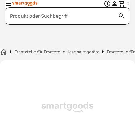
0
Suche
Ersatzteile für Ersatzteile Haushaltsgeräte
Ersatzteile fü
Home