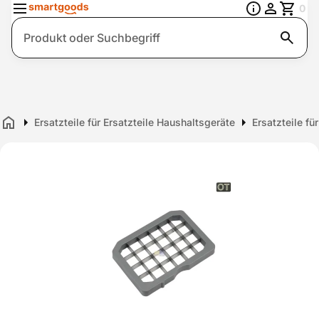
0
Suche
Ersatzteile für Ersatzteile Haushaltsgeräte
Ersatzteile f
Home