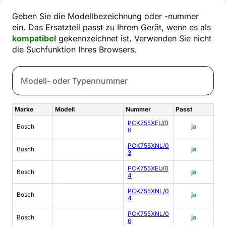
Geben Sie die Modellbezeichnung oder -nummer
ein. Das Ersatzteil passt zu Ihrem Gerät, wenn es als
kompatibel
gekennzeichnet ist. Verwenden Sie nicht
die Suchfunktion Ihres Browsers.
Marke
Modell
Nummer
Passt
PCK755XEU/0
Bosch
ja
6
PCK755XNL/0
Bosch
ja
3
PCK755XEU/0
Bosch
ja
4
PCK755XNL/0
Bosch
ja
4
PCK755XNL/0
Bosch
ja
6