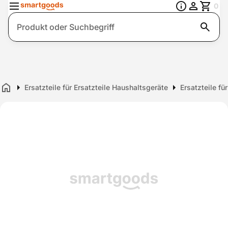
0
Suche
Ersatzteile für Ersatzteile Haushaltsgeräte
Ersatzteile fü
Home