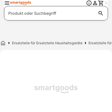
0
Suche
Ersatzteile für Ersatzteile Haushaltsgeräte
Ersatzteile fü
Home