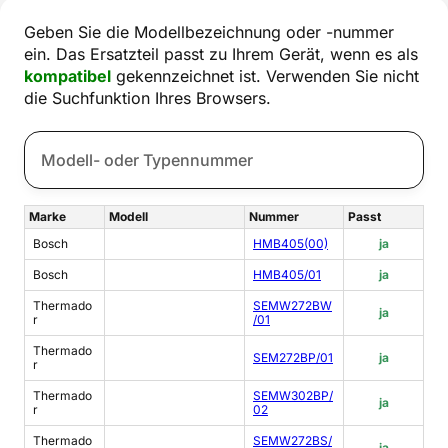
Geben Sie die Modellbezeichnung oder -nummer
ein. Das Ersatzteil passt zu Ihrem Gerät, wenn es als
kompatibel
gekennzeichnet ist. Verwenden Sie nicht
die Suchfunktion Ihres Browsers.
Marke
Modell
Nummer
Passt
Bosch
HMB405(00)
ja
Bosch
HMB405/01
ja
Thermado
SEMW272BW
ja
r
/01
Thermado
SEM272BP/01
ja
r
Thermado
SEMW302BP/
ja
r
02
Thermado
SEMW272BS/
ja