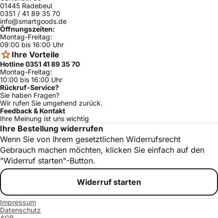
SEM272BS/02
ja
r
01445 Radebeul
0351 / 41 89 35 70
Thermado
SEM302BS/0
info@smartgoods.de
ja
r
2
Öffnungszeiten:
Montag-Freitag:
Thermado
SEMW272BW
09:00 bis 16:00 Uhr
ja
r
/02
Ihre Vorteile
Hotline 0351 41 89 35 70
Thermado
SEMW302BW
ja
r
/02
Montag-Freitag:
10:00 bis 16:00 Uhr
Thermado
SEMW272BB/
Rückruf-Service?
ja
r
03
Sie haben Fragen?
Wir rufen Sie umgehend zurück.
Thermado
SEMW302BB/
Feedback & Kontakt
ja
r
03
Ihre Meinung ist uns wichtig
Ihre Bestellung widerrufen
Thermado
SEMW302BP/
ja
r
03
Wenn Sie von Ihrem gesetztlichen Widerrufsrecht
Gebrauch machen möchten, klicken Sie einfach auf den
Thermado
SEM302BB/0
ja
r
2
"Widerruf starten"-Button.
Thermado
SEM272BW/0
ja
r
3
Widerruf starten
Thermado
SEMW302BS/
ja
Impressum
r
04
Datenschutz
Thermado
AGB