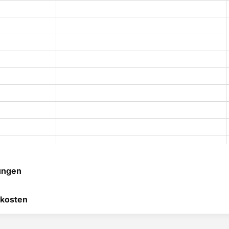
ungen
 hilft uns, uns ständig zu
kosten
 und anderen Kunden bei
heidung zu helfen.