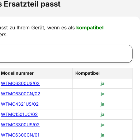
 Ersatzteil passt
sst zu Ihrem Gerät, wenn es als
kompatibel
ers.
Modellnummer
Kompatibel
WTMC6300US/02
ja
WTMC6300CN/02
ja
WTMC4321US/02
ja
WTMC1501UC/02
ja
WTMC3300US/02
ja
WTMC6300CN/01
ja