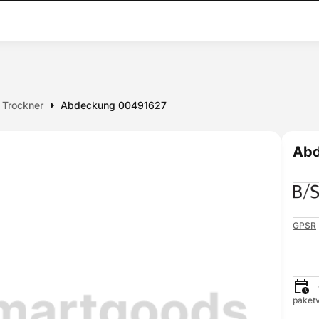
r Trockner
Abdeckung 00491627
Abd
GPSR
paketv