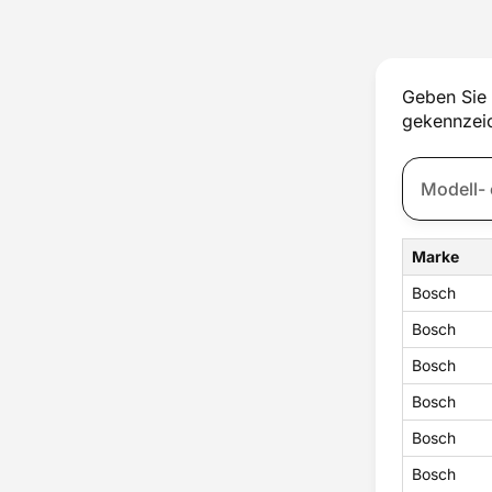
Lager
Lampe
Lüfterrad
Motor
Geben Sie 
Pumpe
gekennzeic
Schalter
Scharnier
Sondersortiment
Sonstige Gehäuseteile
Spannrolle
Thermostat
Marke
Trommel
Tür
Bosch
Türschloss
Bosch
Untergestell
Ventil
Bosch
Verbindungsrahmen
Bosch
Wassereinlauf
Wassertank
Bosch
Zubehör
Bosch