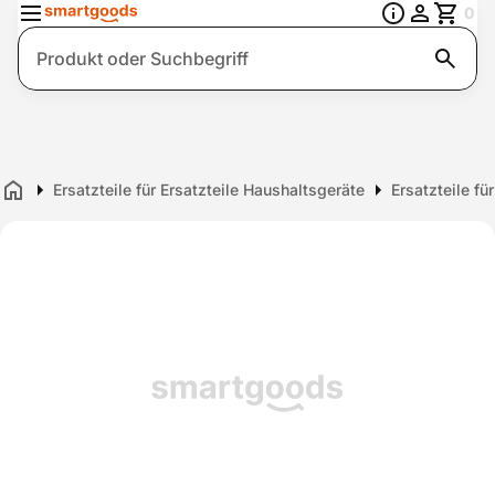
0
Suche
Ersatzteile für Ersatzteile Haushaltsgeräte
Ersatzteile fü
Home