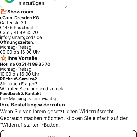
HQ745506N/0
Siemens
ja
1
Showroom
HQ745525E/0
Siemens
ja
eCom-Dresden KG
2
Gartenstr. 39
01445 Radebeul
HQ745B56E/0
Siemens
ja
0351 / 41 89 35 70
1
info@smartgoods.de
HQ745525E/0
Öffnungszeiten:
Siemens
ja
3
Montag-Freitag:
09:00 bis 16:00 Uhr
HQ745506N/0
Ihre Vorteile
Siemens
ja
3
Hotline 0351 41 89 35 70
Montag-Freitag:
HQ745526E/0
Siemens
ja
3
10:00 bis 16:00 Uhr
Rückruf-Service?
HQ745525S/0
Sie haben Fragen?
Siemens
ja
2
Wir rufen Sie umgehend zurück.
Feedback & Kontakt
HQ745B56Z/0
Ihre Meinung ist uns wichtig
Siemens
ja
1
Ihre Bestellung widerrufen
HQ745B56E/0
Wenn Sie von Ihrem gesetztlichen Widerrufsrecht
Siemens
ja
2
Gebrauch machen möchten, klicken Sie einfach auf den
"Widerruf starten"-Button.
HQ745525S/0
Siemens
ja
1