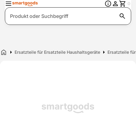
0
Suche
Ersatzteile für Ersatzteile Haushaltsgeräte
Ersatzteile fü
Home