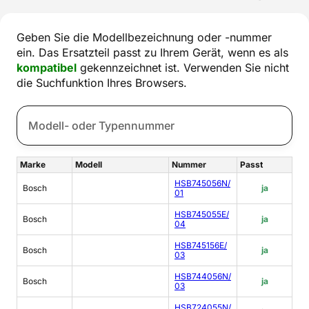
Geben Sie die Modellbezeichnung oder -nummer
ein. Das Ersatzteil passt zu Ihrem Gerät, wenn es als
kompatibel
gekennzeichnet ist. Verwenden Sie nicht
die Suchfunktion Ihres Browsers.
Marke
Modell
Nummer
Passt
HSB745056N/
Bosch
ja
01
HSB745055E/
Bosch
ja
04
HSB745156E/
Bosch
ja
03
HSB744056N/
Bosch
ja
03
HSB724055N/