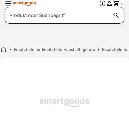
0
Suche
Ersatzteile für Ersatzteile Haushaltsgeräte
Ersatzteile fü
Home