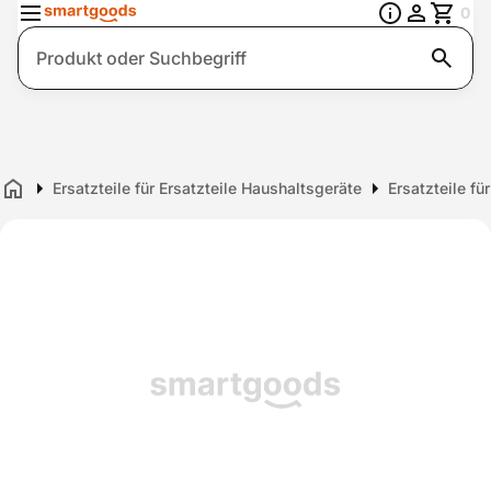
0
Suche
Ersatzteile für Ersatzteile Haushaltsgeräte
Ersatzteile fü
Home