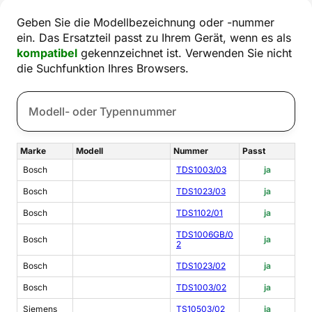
Geben Sie die Modellbezeichnung oder -nummer
ein. Das Ersatzteil passt zu Ihrem Gerät, wenn es als
kompatibel
gekennzeichnet ist. Verwenden Sie nicht
die Suchfunktion Ihres Browsers.
Marke
Modell
Nummer
Passt
Bosch
TDS1003/03
ja
Bosch
TDS1023/03
ja
Bosch
TDS1102/01
ja
TDS1006GB/0
Bosch
ja
2
Bosch
TDS1023/02
ja
Bosch
TDS1003/02
ja
Siemens
TS10503/02
ja