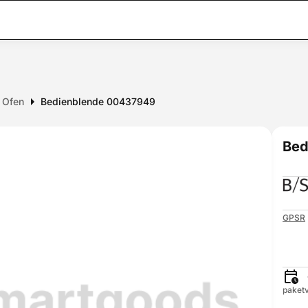
r Ofen
Bedienblende 00437949
Bed
GPSR
paketv