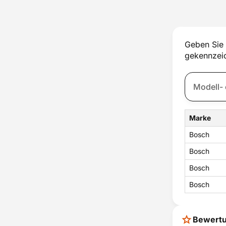
Thermostat
Tür
Türschloss
Ventilator
Geben Sie 
Wassertank
gekennzeic
Zubehör
Zündung
Marke
Bosch
Bosch
Bosch
Bosch
Bewert