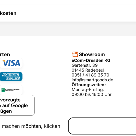
 hilft uns, uns ständig zu
kosten
 und anderen Kunden bei
heidung zu helfen.
RODUKT BEWERTEN
hier
rten
Showroom
eCom-Dresden KG
Gartenstr. 39
01445 Radebeul
0351 / 41 89 35 70
info@smartgoods.de
Öffnungszeiten:
Montag-Freitag:
09:00 bis 16:00 Uhr
h machen möchten, klicken