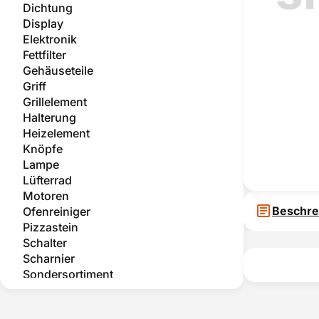
Dichtung
Display
Elektronik
Fettfilter
Gehäuseteile
Griff
Grillelement
Halterung
Heizelement
Knöpfe
Lampe
Lüfterrad
Motoren
Beschre
Ofenreiniger
Pizzastein
Schalter
Scharnier
Sondersortiment
Teleskopauszug
Temperatursensor