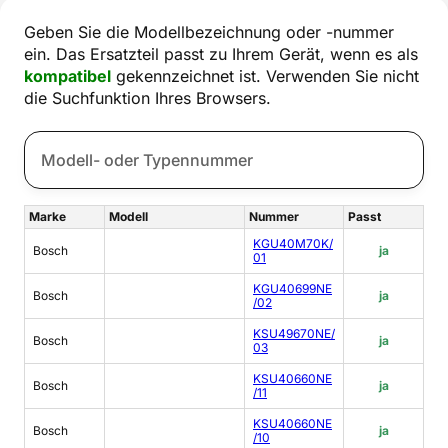
Geben Sie die Modellbezeichnung oder -nummer
ein. Das Ersatzteil passt zu Ihrem Gerät, wenn es als
kompatibel
gekennzeichnet ist. Verwenden Sie nicht
die Suchfunktion Ihres Browsers.
Marke
Modell
Nummer
Passt
KGU40M70K/
Bosch
ja
01
KGU40699NE
Bosch
ja
/02
KSU49670NE/
Bosch
ja
03
KSU40660NE
Bosch
ja
/11
KSU40660NE
Bosch
ja
/10