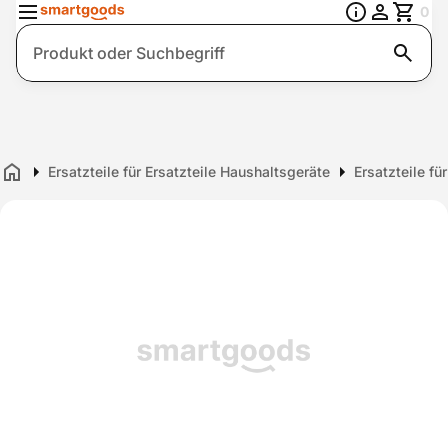
0
Suche
Ersatzteile für Ersatzteile Haushaltsgeräte
Ersatzteile fü
Home