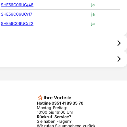
SHE56C06UC/48
ja
SHE56C06UC/17
ja
SHE56C06UC/22
ja
Ihre Vorteile
Hotline 0351 41 89 35 70
Montag-Freitag:
10:00 bis 16:00 Uhr
Rückruf-Service?
Sie haben Fragen?
Wir rufen Sie umgehend zurück.