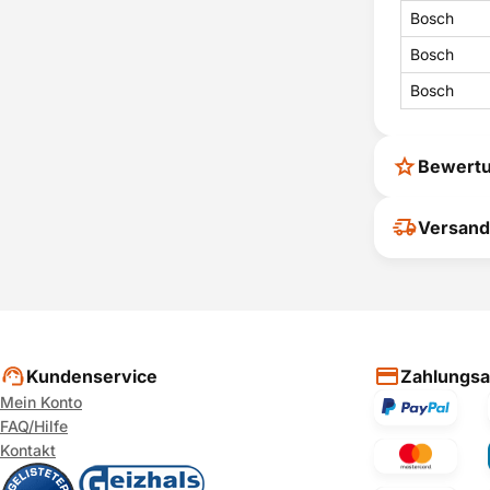
Bosch
Bosch
Bosch
Bewert
Ihr Feedback
Versand
verbessern
ihrer Entsc
P
Kundenservice
Zahlungsa
Mein Konto
FAQ/Hilfe
Kontakt