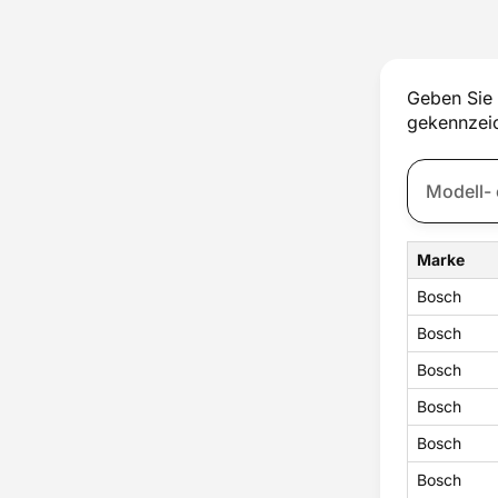
Sockel
Sondersortiment
Sprüharm
Spülmaschinenreiniger
Geben Sie 
Steuerung
gekennzeic
Thermostat
Türdichtung
Türfeder
Türgriff
Türscharnier
Türschloss
Marke
Wassereinlauf
Wassertasche
Bosch
Zeolith
Bosch
Zubehör
Bosch
Bosch
Bosch
Bosch