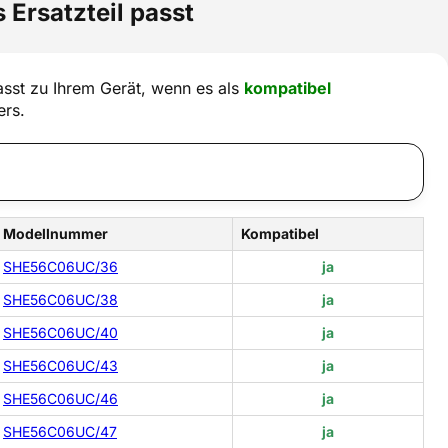
 Ersatzteil passt
sst zu Ihrem Gerät, wenn es als
kompatibel
ers.
Modellnummer
Kompatibel
SHE56C06UC/36
ja
SHE56C06UC/38
ja
SHE56C06UC/40
ja
SHE56C06UC/43
ja
SHE56C06UC/46
ja
SHE56C06UC/47
ja