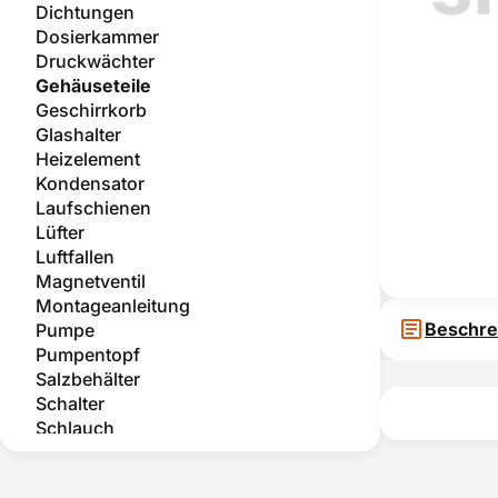
Dichtungen
Dosierkammer
Druckwächter
Gehäuseteile
Geschirrkorb
Glashalter
Heizelement
Kondensator
Laufschienen
Lüfter
Luftfallen
Magnetventil
Montageanleitung
Beschre
Pumpe
Pumpentopf
Salzbehälter
Schalter
Schlauch
Schwimmerschalter
Sieb