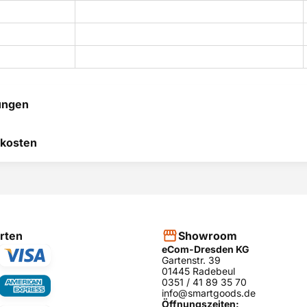
ungen
 hilft uns, uns ständig zu
kosten
 und anderen Kunden bei
heidung zu helfen.
RODUKT BEWERTEN
hier
rten
Showroom
eCom-Dresden KG
Gartenstr. 39
01445 Radebeul
0351 / 41 89 35 70
info@smartgoods.de
Öffnungszeiten: