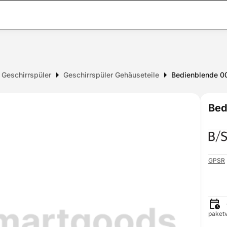
r Geschirrspüler
Geschirrspüler Gehäuseteile
Bedienblende 0
Bed
GPSR
paketv