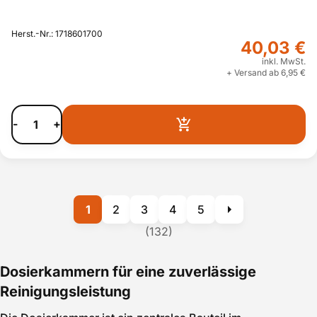
Herst.-Nr.: 1718601700
40,03 €
inkl. MwSt.
+ Versand ab 6,95 €
-
+
1
2
3
4
5
(132)
Dosierkammern für eine zuverlässige
Reinigungsleistung