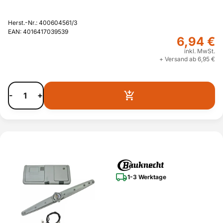
Herst.-Nr.: 400604561/3
EAN: 4016417039539
6,94 €
inkl. MwSt.
+ Versand ab 6,95 €
-
+
1-3 Werktage