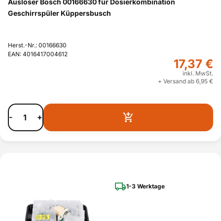
Auslöser Bosch 00166630 für Dosierkombination
Geschirrspüler Küppersbusch
Herst.-Nr.: 00166630
EAN: 4016417004612
17,37 €
inkl. MwSt.
+ Versand ab 6,95 €
-
+
1-3 Werktage