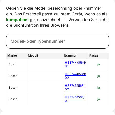
Geben Sie die Modellbezeichnung oder -nummer
ein. Das Ersatzteil passt zu Ihrem Gerät, wenn es als
kompatibel
gekennzeichnet ist. Verwenden Sie nicht
die Suchfunktion Ihres Browsers.
Marke
Modell
Nummer
Passt
HSB744056N/
Bosch
ja
01
HSB744056N/
Bosch
ja
02
HSB745156E/
Bosch
ja
02
HSB745156E/
Bosch
ja
01