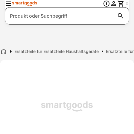
0
Suche
Ersatzteile für Ersatzteile Haushaltsgeräte
Ersatzteile fü
Home