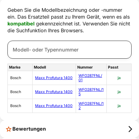
Geben Sie die Modellbezeichnung oder -nummer
ein. Das Ersatzteil passt zu Ihrem Gerät, wenn es als
kompatibel
gekennzeichnet ist. Verwenden Sie nicht
die Suchfunktion Ihres Browsers.
Marke
Modell
Nummer
Passt
WFO287FNL/
Bosch
Maxx Profutura 1400
ja
01
WFO287FNL/1
Bosch
Maxx Profutura 1400
ja
5
WFO287FNL/1
Bosch
Maxx Profutura 1400
ja
2
Bewertungen