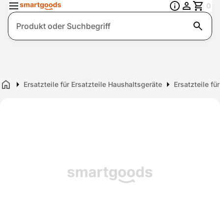
0
Suche
Ersatzteile für Ersatzteile Haushaltsgeräte
Ersatzteile f
Home