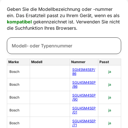
Geben Sie die Modellbezeichnung oder -nummer
ein. Das Ersatzteil passt zu Ihrem Gerät, wenn es als
kompatibel
gekennzeichnet ist. Verwenden Sie nicht
die Suchfunktion Ihres Browsers.
Marke
Modell
Nummer
Passt
SGI45M45EP/
Bosch
ja
86
SGU45M45EP
Bosch
ja
/86
SGU45M45EP
Bosch
ja
/90
SGU45M45EP
Bosch
ja
/01
SGU45M45EP
Bosch
ja
/71