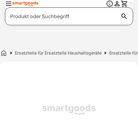
0
Suche
Ersatzteile für Ersatzteile Haushaltsgeräte
Ersatzteile fü
Home