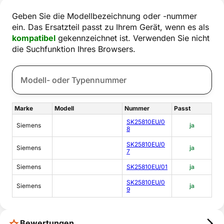
Geben Sie die Modellbezeichnung oder -nummer
ein. Das Ersatzteil passt zu Ihrem Gerät, wenn es als
kompatibel
gekennzeichnet ist. Verwenden Sie nicht
die Suchfunktion Ihres Browsers.
Marke
Modell
Nummer
Passt
SK25810EU/0
Siemens
ja
8
SK25810EU/0
Siemens
ja
7
Siemens
SK25810EU/01
ja
SK25810EU/0
Siemens
ja
9
Bewertungen