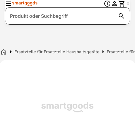
0
Suche
Ersatzteile für Ersatzteile Haushaltsgeräte
Ersatzteile fü
Home