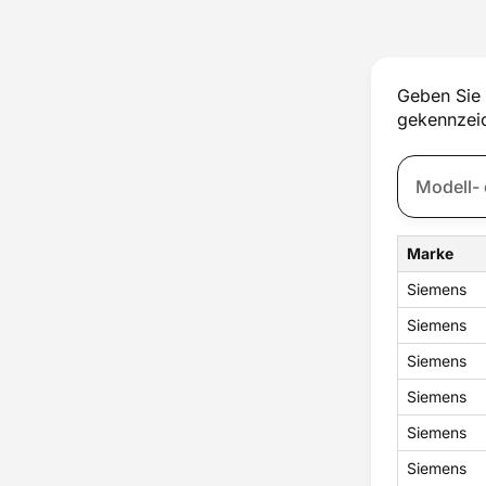
Thermostat
Trockner
Tür
Türfach
Geben Sie 
Ventil
gekennzeic
Ventilator
Verdampfer
Wasserfilter
Wassertank
Zubehör
Marke
Siemens
Siemens
Siemens
Siemens
Siemens
Siemens