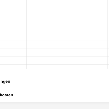
ungen
 hilft uns, uns ständig zu
kosten
 und anderen Kunden bei
heidung zu helfen.