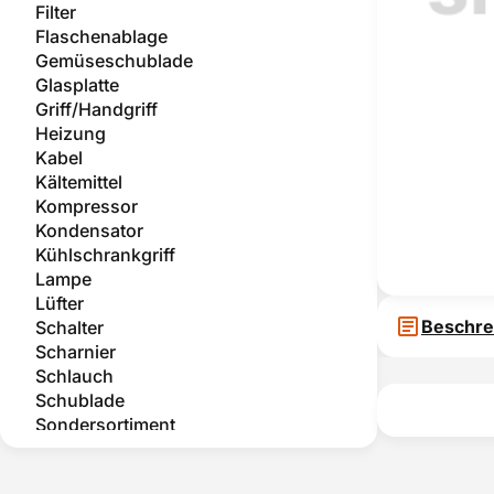
Filter
Flaschenablage
Gemüseschublade
Glasplatte
Griff/Handgriff
Heizung
Kabel
Kältemittel
Kompressor
Kondensator
Kühlschrankgriff
Lampe
Lüfter
Beschre
Schalter
Scharnier
Schlauch
Schublade
Sondersortiment
Sonstige Gehäuseteile
Sonstiges