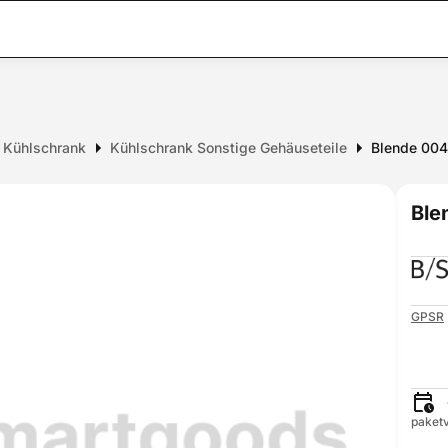
r Kühlschrank
Kühlschrank Sonstige Gehäuseteile
Blende 00
Ble
GPSR
paketv