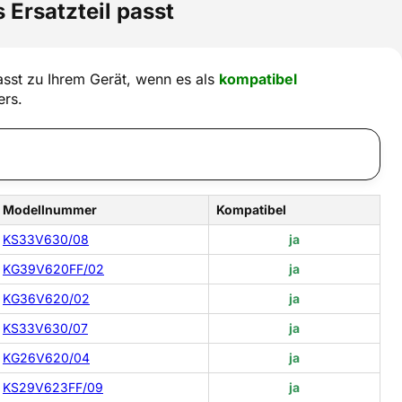
 Ersatzteil passt
sst zu Ihrem Gerät, wenn es als
kompatibel
ers.
Modellnummer
Kompatibel
KS33V630/08
ja
KG39V620FF/02
ja
KG36V620/02
ja
KS33V630/07
ja
KG26V620/04
ja
KS29V623FF/09
ja