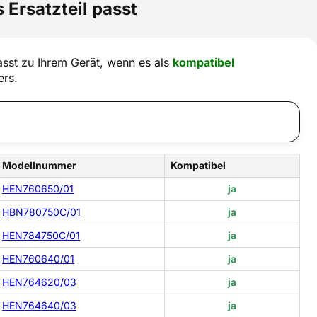
 Ersatzteil passt
sst zu Ihrem Gerät, wenn es als
kompatibel
ers.
Modellnummer
Kompatibel
HEN760650/01
ja
HBN780750C/01
ja
HEN784750C/01
ja
HEN760640/01
ja
HEN764620/03
ja
HEN764640/03
ja