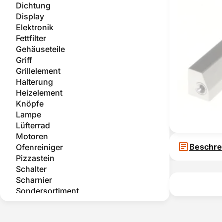
Dichtung
Display
Elektronik
Fettfilter
Gehäuseteile
Griff
Grillelement
Halterung
Heizelement
Knöpfe
Lampe
Lüfterrad
Motoren
Beschre
Ofenreiniger
Pizzastein
Schalter
Scharnier
Sondersortiment
Teleskopauszug
Temperatursensor