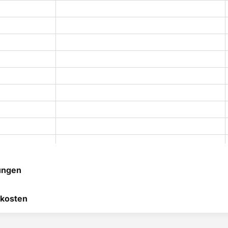
ungen
 hilft uns, uns ständig zu
kosten
 und anderen Kunden bei
heidung zu helfen.