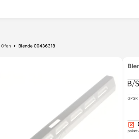
r Ofen
Blende 00436318
Ble
GPSR
paketv