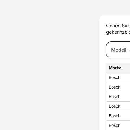
Thermostat
Tür
Türschloss
Ventilator
Geben Sie 
Wassertank
gekennzeic
Zubehör
Zündung
Marke
Bosch
Bosch
Bosch
Bosch
Bosch
Bosch