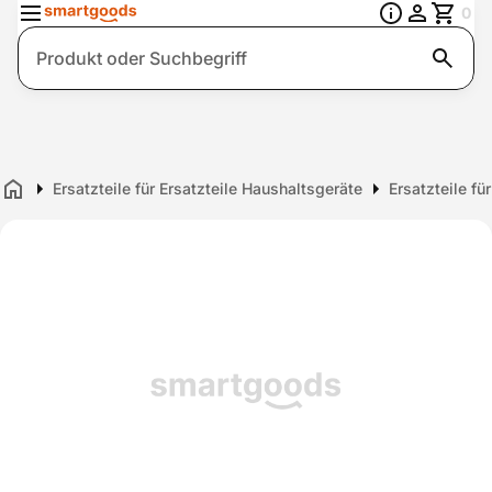
0
Suche
Ersatzteile für Ersatzteile Haushaltsgeräte
Ersatzteile fü
Home