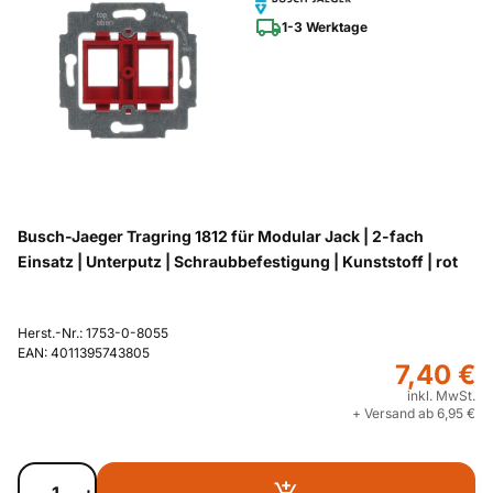
1-3 Werktage
Busch-Jaeger Tragring 1812 für Modular Jack | 2-fach
Einsatz | Unterputz | Schraubbefestigung | Kunststoff | rot
Herst.-Nr.: 1753-0-8055
EAN: 4011395743805
7,40 €
inkl. MwSt.
+ Versand ab 6,95 €
-
+