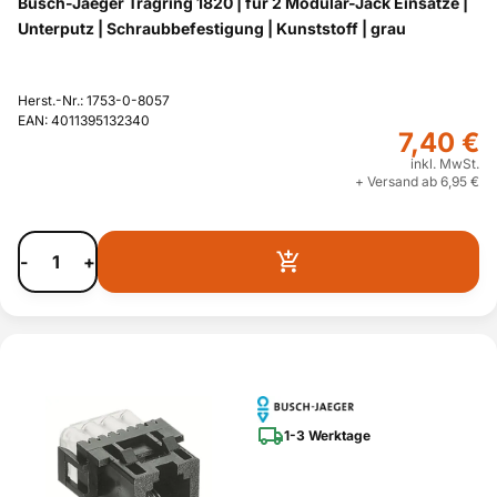
Busch-Jaeger Tragring 1820 | für 2 Modular-Jack Einsätze |
Unterputz | Schraubbefestigung | Kunststoff | grau
Herst.-Nr.: 1753-0-8057
EAN: 4011395132340
7,40 €
inkl. MwSt.
+ Versand ab 6,95 €
-
+
1-3 Werktage