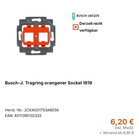
Derzeit nicht
verfügbar
Busch-J. Tragring orangener Sockel 1819
Herst.-Nr.: 2CKA001753A8056
EAN: 4011395132333
6,20 €
inkl. MwSt.
+ Versand ab 6,95 €