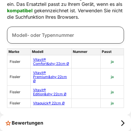
ein. Das Ersatzteil passt zu Ihrem Gerät, wenn es als
kompatibel
gekennzeichnet ist. Verwenden Sie nicht
die Suchfunktion Ihres Browsers.
Marke
Modell
Nummer
Passt
Vitavit®
Fissler
ja
Comfort&shy;22cm Ø
Vitavit®
Fissler
Premium&shy;22cm
ja
Ø
Vitavit®
Fissler
ja
Edition&shy;22cm Ø
Fissler
Vitaquick® 22cm Ø
ja
Bewertungen