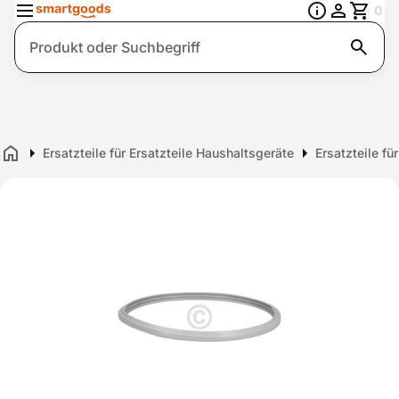
0
Suche
Ersatzteile für Ersatzteile Haushaltsgeräte
Ersatzteile fü
Home