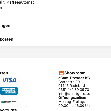
ür:
Kaffeeautomat
a
ungen
 hilft uns, uns ständig zu
kosten
 und anderen Kunden bei
heidung zu helfen.
RODUKT BEWERTEN
hier
rten
Showroom
eCom-Dresden KG
Gartenstr. 39
01445 Radebeul
0351 / 41 89 35 70
info@smartgoods.de
Öffnungszeiten:
Montag-Freitag:
09:00 bis 16:00 Uhr