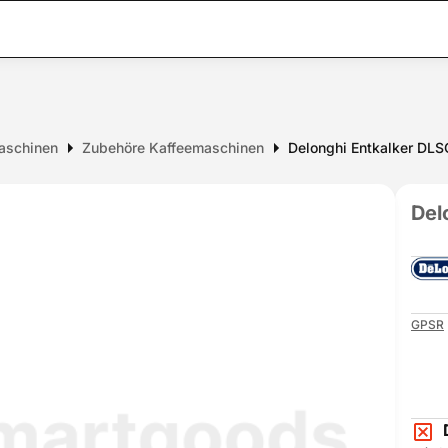
aschinen
Zubehöre Kaffeemaschinen
Delonghi Entkalker DL
Del
GPSR