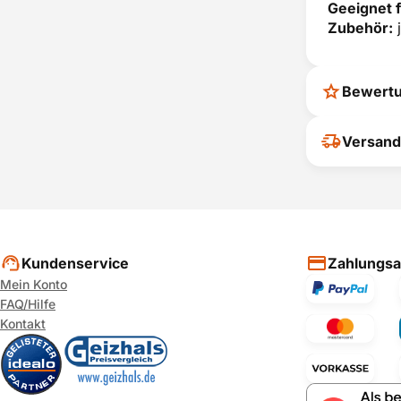
Geeignet f
Zubehör:
j
Bewert
Ihr Feedback
Versand
verbessern
ihrer Entsc
P
Kundenservice
Zahlungsa
Mein Konto
FAQ/Hilfe
Kontakt