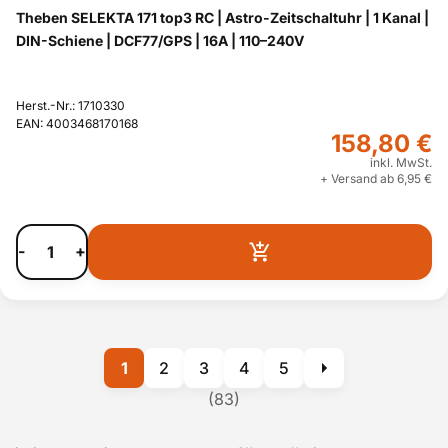
Theben SELEKTA 171 top3 RC | Astro-Zeitschaltuhr | 1 Kanal |
DIN-Schiene | DCF77/GPS | 16A | 110–240V
Herst.-Nr.: 1710330
EAN: 4003468170168
158,80 €
inkl. MwSt.
+ Versand ab 6,95 €
-
+
1
2
3
4
5
(83)