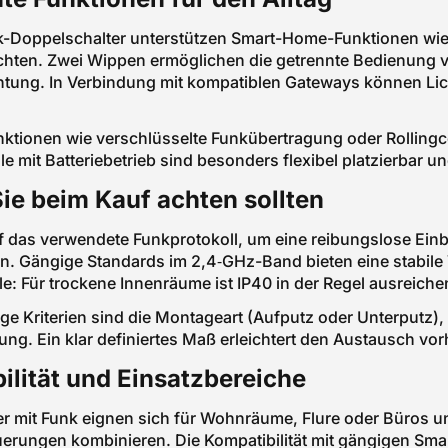
-Doppelschalter unterstützen Smart-Home-Funktionen wie 
hten. Zwei Wippen ermöglichen die getrennte Bedienung v
tung. In Verbindung mit kompatiblen Gateways können Li
nktionen wie verschlüsselte Funkübertragung oder Rollin
lle mit Batteriebetrieb sind besonders flexibel platzierba
ie beim Kauf achten sollten
f das verwendete Funkprotokoll, um eine reibungslose Ei
en. Gängige Standards im 2,4‑GHz-Band bieten eine stabil
lle: Für trockene Innenräume ist IP40 in der Regel ausreiche
ige Kriterien sind die Montageart (Aufputz oder Unterputz),
ng. Ein klar definiertes Maß erleichtert den Austausch vo
ilität und Einsatzbereiche
r mit Funk eignen sich für Wohnräume, Flure oder Büros un
uerungen kombinieren. Die Kompatibilität mit gängigen Sma