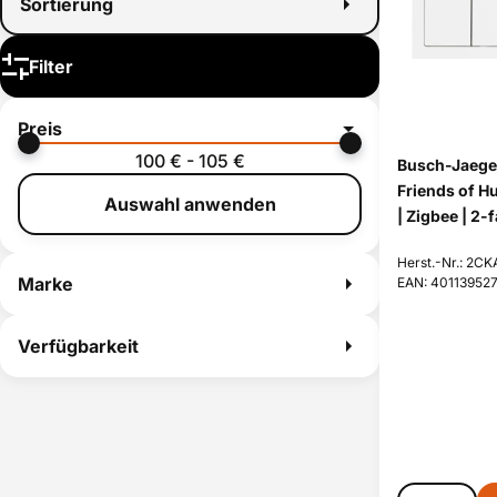
Sortierung
Filter
Preis
100 € - 105 €
Busch-Jaeger
Friends of H
Auswahl anwenden
| Zigbee | 2-
Herst.-Nr.: 2
Marke
EAN: 40113952
Verfügbarkeit