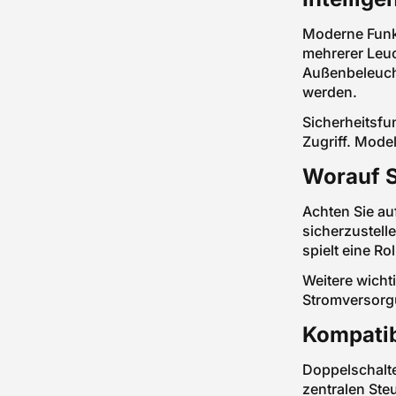
Moderne Funk
mehrerer Leuc
Außenbeleuch
werden.
Sicherheitsfu
Zugriff. Mode
Worauf S
Achten Sie au
sicherzustell
spielt eine Ro
Weitere wicht
Stromversorgu
Kompatib
Doppelschalte
zentralen Ste