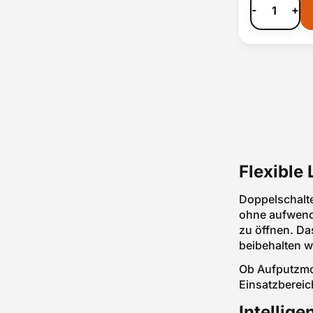
-
+
Flexible
Doppelschalte
ohne aufwendi
zu öffnen. Da
beibehalten w
Ob Aufputzmon
Einsatzbereic
Intellige