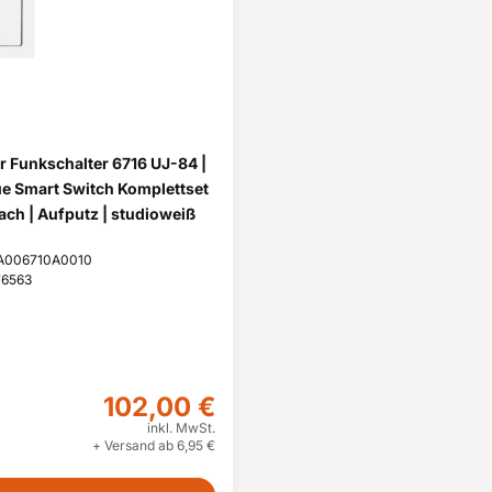
 Funkschalter 6716 UJ-84 |
ue Smart Switch Komplettset
fach | Aufputz | studioweiß
CKA006710A0010
76563
102,00 €
inkl. MwSt.
+ Versand ab 6,95 €