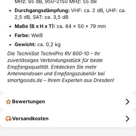
MHz: 65 dB, 950–2150 MHz: 55 dB
Durchgangsdämpfung:
VHF: ca. 2 dB, UHF: ca.
2,5 dB, SAT: ca. 3,5 dB
Maße (B x H x T):
ca. 84 x 50 x 79 mm
Farbe:
Weiß
Gewicht:
ca. 0,2 kg
Die TechniSat TechniPro RV 600-10 – Ihr
zuverlässiges Verbindungsstück für beste
Empfangsqualität. Entdecken Sie mehr
Antennendosen und Empfangszubehör bei
smartgoods.de – Ihrem Experten aus Dresden!
Bewertungen
Versandkosten