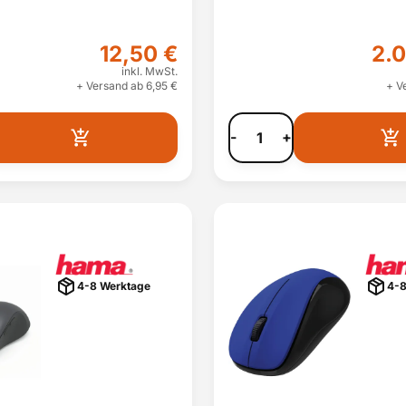
12,50 €
2.
inkl. MwSt.
+ Versand ab 6,95 €
+ V
-
+
4-8 Werktage
4-8