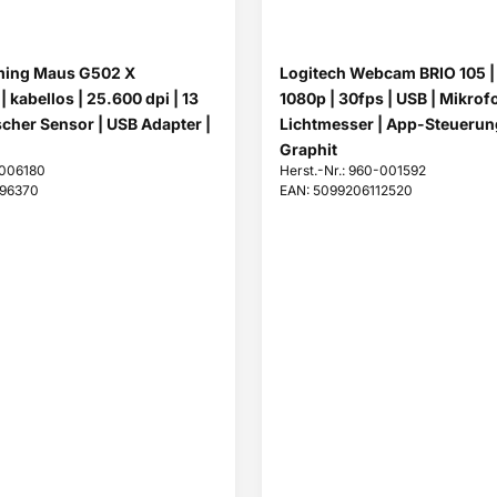
ming Maus G502 X
Logitech Webcam BRIO 105 | 
kabellos | 25.600 dpi | 13
1080p | 30fps | USB | Mikrofo
scher Sensor | USB Adapter |
Lichtmesser | App-Steuerung
Graphit
-006180
Herst.-Nr.: 960-001592
096370
EAN: 5099206112520