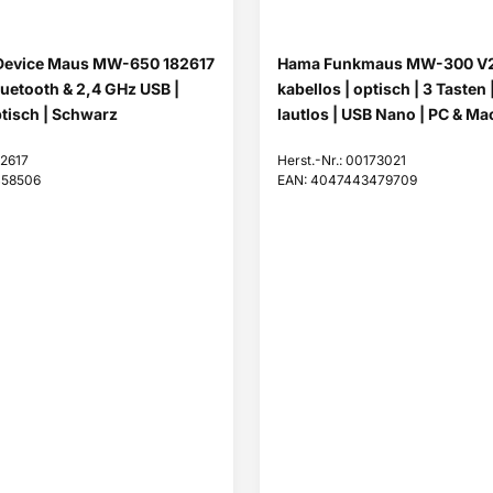
Device Maus MW-650 182617
Hama Funkmaus MW-300 V2 
Bluetooth & 2,4 GHz USB |
kabellos | optisch | 3 Tasten 
ptisch | Schwarz
lautlos | USB Nano | PC & Mac
82617
Herst.-Nr.: 00173021
458506
EAN: 4047443479709