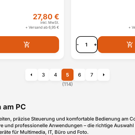
27,80 €
inkl. MwSt.
+ Versand ab 6,95 €
+ V
-
+
3
4
5
6
7
(114)
en am PC
eiten, präzise Steuerung und komfortable Bedienung am Co
tive und professionelle Anwendungen – die richtige Auswah
eräte für Multimedia, IT, Büro und Foto.