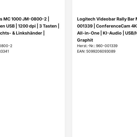
 MC 1000 JM-0800-2 |
Logitech Videobar Rally Bar 
n USB | 1200 dpi | 3 Tasten |
001339 | ConferenceCam 4K 
echts- & Linkshänder |
All-in-One | KI-Audio | USB/
Graphit
-0800-2
Herst.-Nr.: 960-001339
83341
EAN: 5099206093089