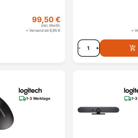
99,50 €
inkl. MwSt.
+ Versand ab 6,95 €
+ V
-
+
1-3 Werktage
1-3