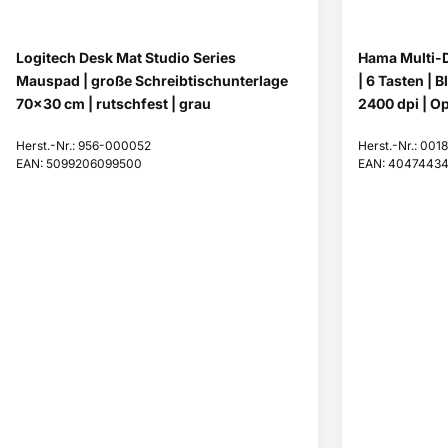
Logitech Desk Mat Studio Series
Hama Multi-
Mauspad | große Schreibtischunterlage
| 6 Tasten | 
70x30 cm | rutschfest | grau
2400 dpi | O
Herst.-Nr.: 956-000052
Herst.-Nr.: 001
EAN: 5099206099500
EAN: 4047443