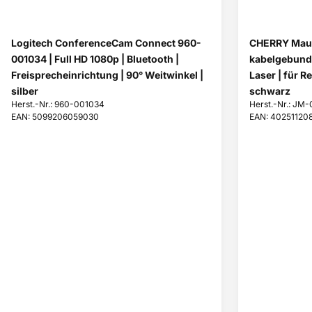
Logitech ConferenceCam Connect 960-
CHERRY Maus
001034 | Full HD 1080p | Bluetooth |
kabelgebunde
Freisprecheinrichtung | 90° Weitwinkel |
Laser | für R
silber
schwarz
Herst.-Nr.: 960-001034
Herst.-Nr.: JM
EAN: 5099206059030
EAN: 40251120