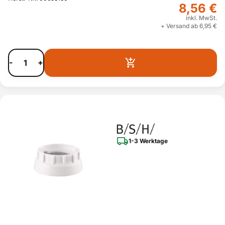
8,56 €
inkl. MwSt.
+ Versand ab 6,95 €
-
+
1-3 Werktage