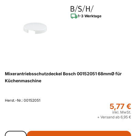
1-3 Werktage
Mixerantriebsschutzdeckel Bosch 00152051 68mmØ für
Küchenmaschine
Herst.-Nr.: 00152051
5,77 €
inkl. MwSt.
+ Versand ab 6,95 €