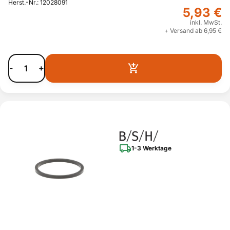
Herst.-Nr.: 12028091
5,93 €
inkl. MwSt.
+ Versand ab 6,95 €
-
+
1-3 Werktage