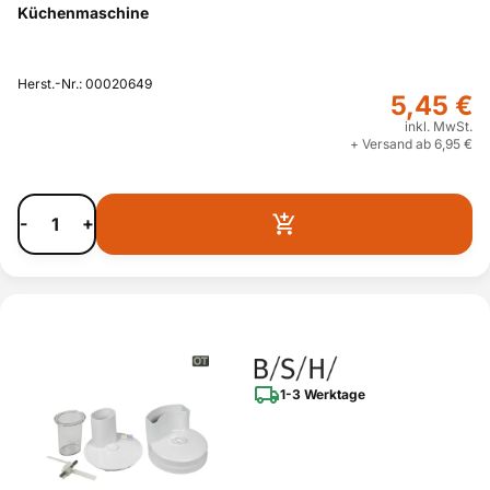
Küchenmaschine
Herst.-Nr.: 00020649
5,45 €
inkl. MwSt.
+ Versand ab 6,95 €
-
+
1-3 Werktage