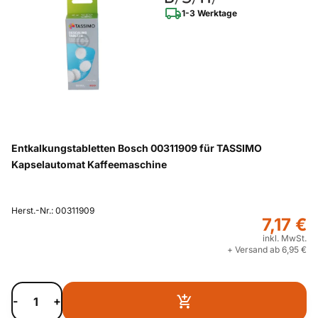
1-3 Werktage
Entkalkungstabletten Bosch 00311909 für TASSIMO
Kapselautomat Kaffeemaschine
Herst.-Nr.: 00311909
7,17 €
inkl. MwSt.
+ Versand ab 6,95 €
-
+