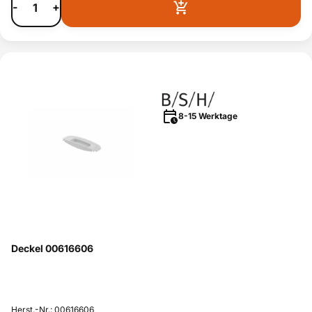
-
+
8-15 Werktage
Deckel 00616606
Herst.-Nr.: 00616606