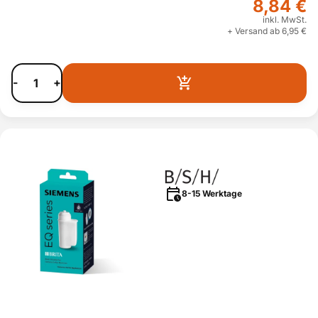
8,84 €
inkl. MwSt.
+ Versand ab 6,95 €
-
+
8-15 Werktage