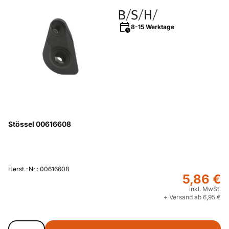
8-15 Werktage
Stössel 00616608
Herst.-Nr.: 00616608
5,86 €
inkl. MwSt.
+ Versand ab 6,95 €