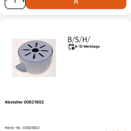
-
+
8-15 Werktage
Absteller 00621802
Herst.-Nr.: 00621802