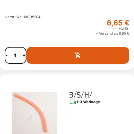
Herst.-Nr.: 10009284
6,65 €
inkl. MwSt.
+ Versand ab 6,95 €
-
+
1-3 Werktage