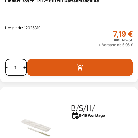
Einsatz Bosch 12025810 für Kaffeemaschine
Herst.-Nr.: 12025810
7,19 €
inkl. MwSt.
+ Versand ab 6,95 €
-
+
8-15 Werktage