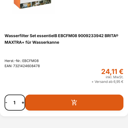
Wasserfilter Set essentielB EBCFM08 9009233942 BRITA®
MAXTRA+ für Wasserkanne
Herst.-Nr.: EBCFM08
EAN: 7321424608478
24,11 €
inkl. MwSt.
+ Versand ab 6,95 €
-
+