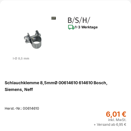
1-3 Werktage
Schlauchklemme 8,5mmØ 00614610 614610 Bosch,
Siemens, Neff
Herst.-Nr.: 00614610
6,01 €
inkl. MwSt.
+ Versand ab 6,95 €