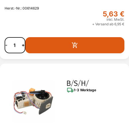
Herst.-Nr.: 00614629
5,63 €
inkl. MwSt.
+ Versand ab 6,95 €
-
+
1-3 Werktage