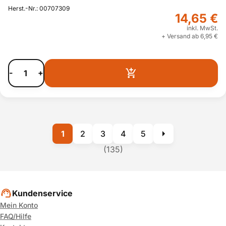
Herst.-Nr.: 00707309
14,65 €
inkl. MwSt.
+ Versand ab 6,95 €
-
+
1
2
3
4
5
(135)
Kundenservice
Mein Konto
FAQ/Hilfe