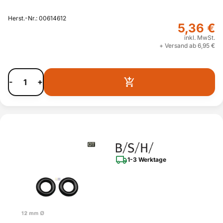
Herst.-Nr.: 00614612
5,36 €
inkl. MwSt.
+ Versand ab 6,95 €
-
+
1-3 Werktage