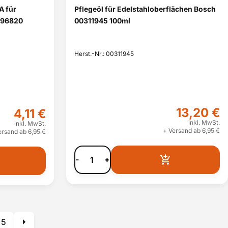
A für
Pflegeöl für Edelstahloberflächen Bosch
096820
00311945 100ml
Herst.-Nr.: 00311945
13,20 €
4,11 €
inkl. MwSt.
inkl. MwSt.
+ Versand ab 6,95 €
ersand ab 6,95 €
-
+
5