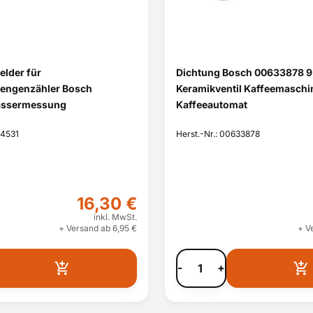
lder für
Dichtung Bosch 00633878 
engenzähler Bosch
Keramikventil Kaffeemaschi
assermessung
Kaffeeautomat
24531
Herst.-Nr.: 00633878
16,30 €
inkl. MwSt.
+ Versand ab 6,95 €
+ V
-
+