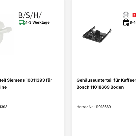
1-3 Werktage
8-1
eil Siemens 10011393 für
Gehäuseunterteil für Kaffe
ine
Bosch 11018669 Boden
11393
Herst.-Nr.: 11018669