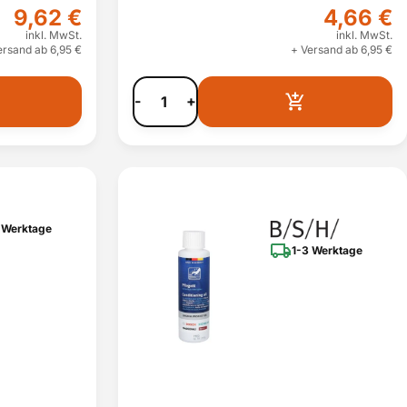
9,62 €
4,66 €
inkl. MwSt.
inkl. MwSt.
ersand ab 6,95 €
+ Versand ab 6,95 €
-
+
 Werktage
1-3 Werktage