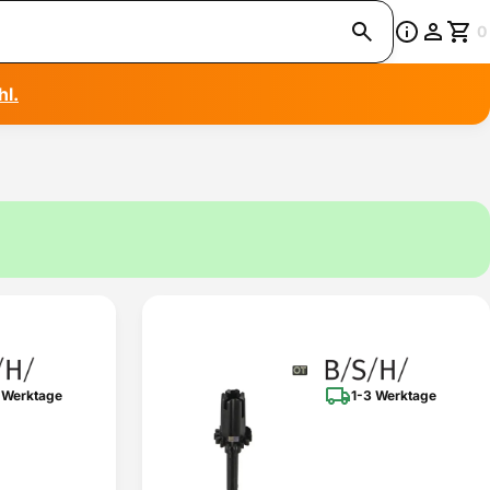
0
hl.
 Werktage
1-3 Werktage