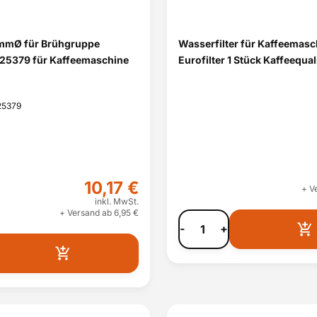
mmØ für Brühgruppe
Wasserfilter für Kaffeemasc
25379 für Kaffeemaschine
Eurofilter 1 Stück Kaffeequal
25379
10,17 €
+ V
inkl. MwSt.
+ Versand ab 6,95 €
-
+