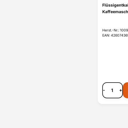
Flüssigentk
Kaffeemasch
Herst.-Nr.: 100
EAN: 4260743
-
+