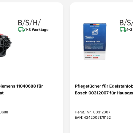
1-3 Werktage
1-3
Siemens 11040688 für
Pflegetücher für Edelstahlo
at
Bosch 00312007 für Hausger
40688
Herst.-Nr.: 00312007
EAN: 4242005179152