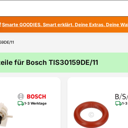
Smarte GOODIES. Smart erklärt. Deine Extras. Deine Wa
159DE/11
teile für Bosch TIS30159DE/11
1-3 Werktage
1-3