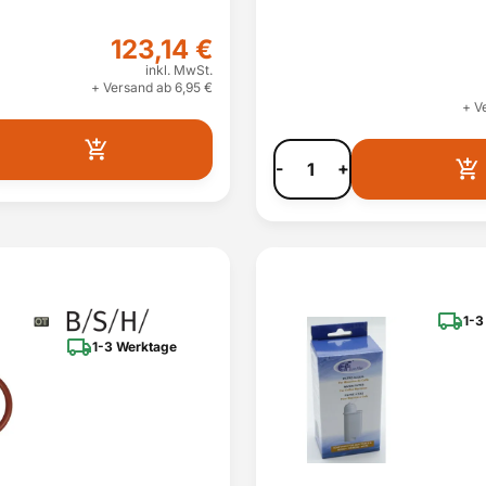
123,14 €
inkl. MwSt.
+ Versand ab 6,95 €
+ V
-
+
1-3
1-3 Werktage