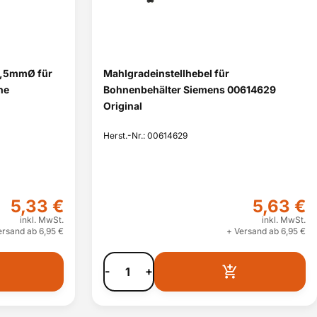
9,5mmØ für
Mahlgradeinstellhebel für
ne
Bohnenbehälter Siemens 00614629
Original
Herst.-Nr.: 00614629
5,33 €
5,63 €
inkl. MwSt.
inkl. MwSt.
ersand ab 6,95 €
+ Versand ab 6,95 €
-
+