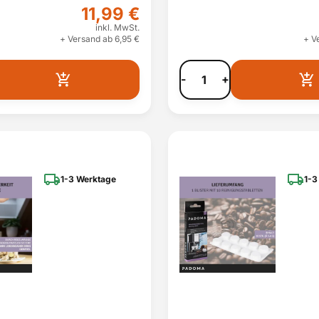
11,99 €
inkl. MwSt.
+ Versand ab 6,95 €
+ V
-
+
1-3 Werktage
1-3