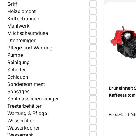
Griff
Heizelement
Kaffeebohnen
Mahlwerk
Milchschaumdüse
Ofenreiniger
Pflege und Wartung
Pumpe
Reinigung
Schalter
Schlauch
Sondersortiment
Brüheinheit 
Sonstiges
Kaffeeautom
Spülmaschinenreiniger
Tresterbehälter
Wartung & Pflege
Herst.-Nr.: 110
Wasserfilter
Wasserkocher
Wassertank