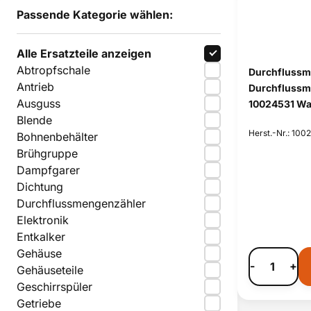
Passende Kategorie wählen:
Alle Ersatzteile anzeigen
Abtropfschale
Durchflussme
Antrieb
Durchflussm
Ausguss
10024531 W
Blende
Herst.-Nr.: 100
Bohnenbehälter
Brühgruppe
Dampfgarer
Dichtung
Durchflussmengenzähler
Elektronik
Entkalker
Gehäuse
-
+
Gehäuseteile
Geschirrspüler
Getriebe