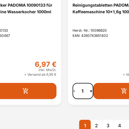
alker PADOMA 10090133 für
Reinigungstabletten PADOM
ine Wasserkocher 1000ml
Kaffeemaschine 10x1,6g 10
90133
Herst.-Nr.: 10096820
650467
EAN: 4260743651402
6,97 €
inkl. MwSt.
+ Versand ab 6,95 €
+ V
-
+
1
2
3
4