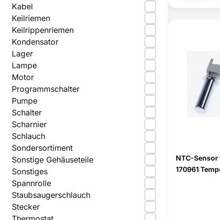
Kabel
Keilriemen
Keilrippenriemen
Kondensator
Lager
Lampe
Motor
Programmschalter
Pumpe
Schalter
Scharnier
Schlauch
Sondersortiment
NTC-Sensor 
Sonstige Gehäuseteile
170961 Tempe
Sonstiges
Spannrolle
Staubsaugerschlauch
Stecker
Thermostat