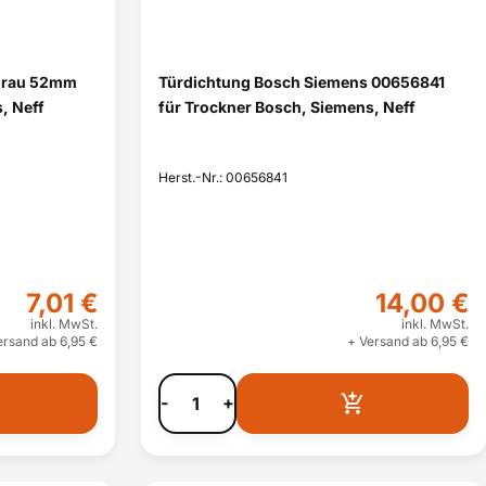
 grau 52mm
Türdichtung Bosch Siemens 00656841
, Neff
für Trockner Bosch, Siemens, Neff
Herst.-Nr.: 00656841
7,01 €
14,00 €
inkl. MwSt.
inkl. MwSt.
ersand ab 6,95 €
+ Versand ab 6,95 €
-
+