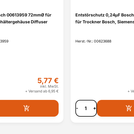
sch 00613959 72mmØ für
Entstörschutz 0,24µF Bosc
hältergehäuse Diffuser
für Trockner Bosch, Siemens
13959
Herst.-Nr.: 00623688
5,77 €
inkl. MwSt.
+ Versand ab 6,95 €
+ V
-
+