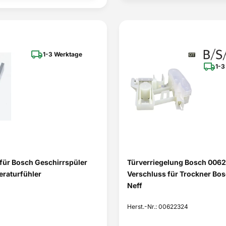
1-3 Werktage
1-3
für Bosch Geschirrspüler
Türverriegelung Bosch 006
raturfühler
Verschluss für Trockner Bo
Neff
Herst.-Nr.: 00622324