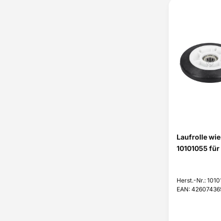
Laufrolle wi
10101055 für
Herst.-Nr.: 101
EAN: 4260743