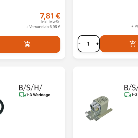
7,81 €
inkl. MwSt.
+ V
+ Versand ab 6,95 €
-
+
1-3 Werktage
1-3