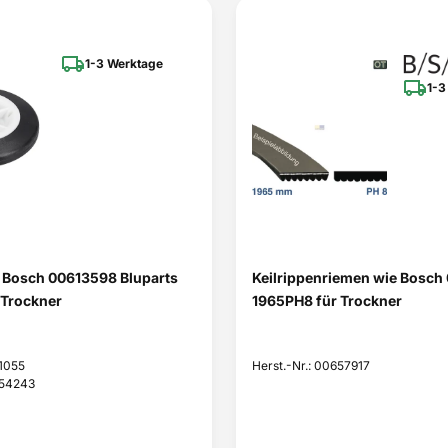
1-3 Werktage
1-3
e Bosch 00613598 Bluparts
Keilrippenriemen wie Bosch
 Trockner
1965PH8 für Trockner
01055
Herst.-Nr.: 00657917
654243