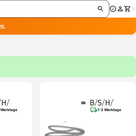
0
hl.
 Werktage
1-3 Werktage