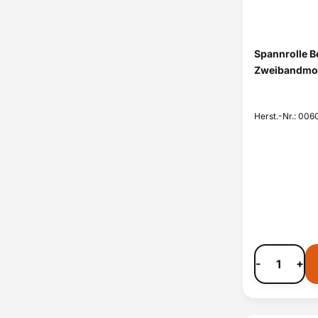
Spannrolle B
Zweibandmot
Herst.-Nr.: 00
-
+