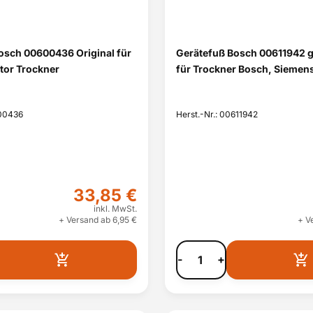
osch 00600436 Original für
Gerätefuß Bosch 00611942
or Trockner
für Trockner Bosch, Siemens
600436
Herst.-Nr.: 00611942
33,85 €
inkl. MwSt.
+ Versand ab 6,95 €
+ V
-
+