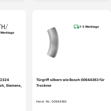
1-3 Werktage
 Werktage
22324
Türgriff silbern wie Bosch 00644363 für
sch, Siemens,
Trockner
Herst.-Nr.: 00644363