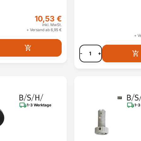
10,53 €
inkl. MwSt.
+ Versand ab 6,95 €
+ V
-
+
1-3 Werktage
1-3