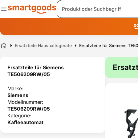
Suche
Ersatzteile Haushaltsgeräte
Ersatzteile für Siemens T
Home
Ersatz
Ersatzteile für Siemens
TE506209RW/05
Marke:
Siemens
Modellnummer:
TE506209RW/05
Kategorie:
Kaffeeautomat