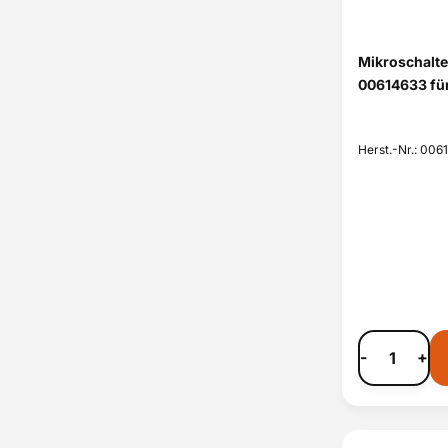
Mikroschalte
00614633 fü
Herst.-Nr.: 006
-
+