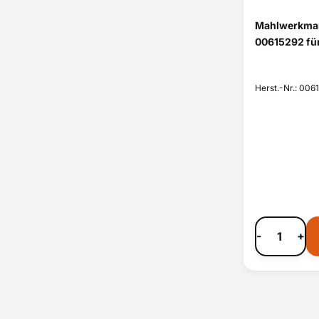
Mahlwerkman
00615292 fü
Herst.-Nr.: 006
-
+