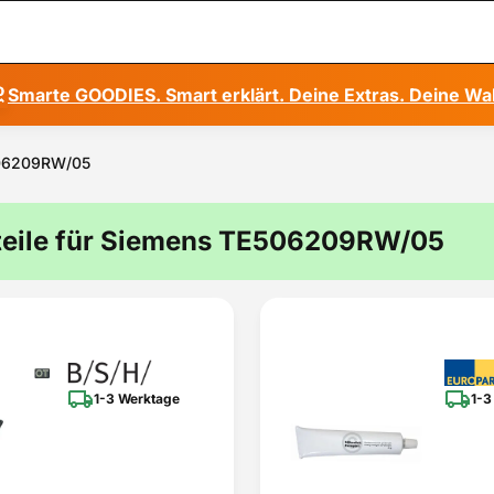
Smarte GOODIES. Smart erklärt. Deine Extras. Deine Wa
E506209RW/05
teile für Siemens TE506209RW/05
1-3 Werktage
1-3