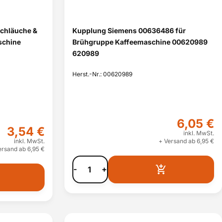
schläuche &
Kupplung Siemens 00636486 für
schine
Brühgruppe Kaffeemaschine 00620989
620989
Herst.-Nr.: 00620989
6,05 €
3,54 €
inkl. MwSt.
inkl. MwSt.
+ Versand ab 6,95 €
ersand ab 6,95 €
-
+