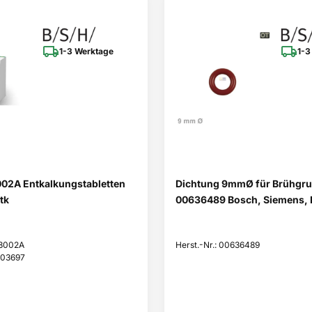
1-3 Werktage
1-3
02A Entkalkungstabletten
Dichtung 9mmØ für Brühgr
tk
00636489 Bosch, Siemens, 
Z8002A
Herst.-Nr.: 00636489
203697