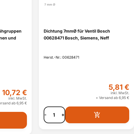
rühgruppen
Dichtung 7mmØ für Ventil Bosch
inen und
00628471 Bosch, Siemens, Neff
Herst.-Nr.: 00628471
5,81 €
10,72 €
inkl. MwSt.
+ Versand ab 6,95 €
inkl. MwSt.
ersand ab 6,95 €
-
+