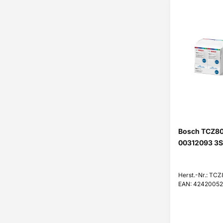
Bosch TCZ80
00312093 3S
Herst.-Nr.: TC
EAN: 4242005