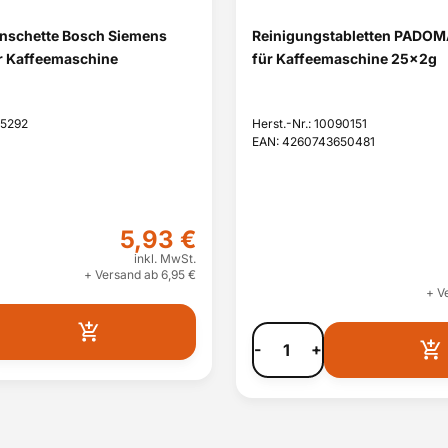
schette Bosch Siemens
Reinigungstabletten PADOM
r Kaffeemaschine
für Kaffeemaschine 25x2g
15292
Herst.-Nr.: 10090151
EAN: 4260743650481
5,93 €
inkl. MwSt.
+ Versand ab 6,95 €
+ V
-
+