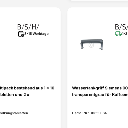
8-15 Werktage
1-3
ltipack bestehend aus 1 x 10
Wassertankgriff Siemens 0
bletten und 2 x
transparentgrau für Kaffee
tkalkungstabletten
Herst.-Nr.: 00653064