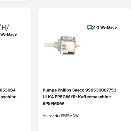
1-3 Werktage
 Werktage
0653064
Pumpe Philips Saeco 996530007753
maschine
ULKA EP5GW für Kaffeemaschine
EP5FMGW
Herst.-Nr.: EP5FMGW