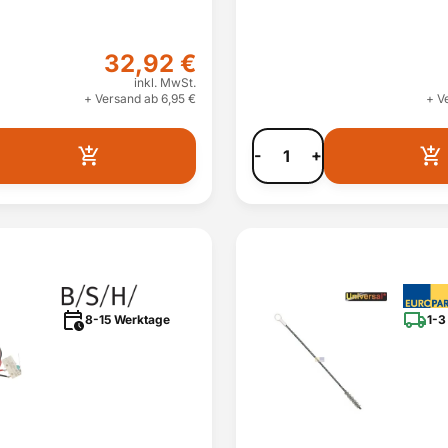
32,92 €
inkl. MwSt.
+ Versand ab 6,95 €
+ V
-
+
8-15 Werktage
1-3