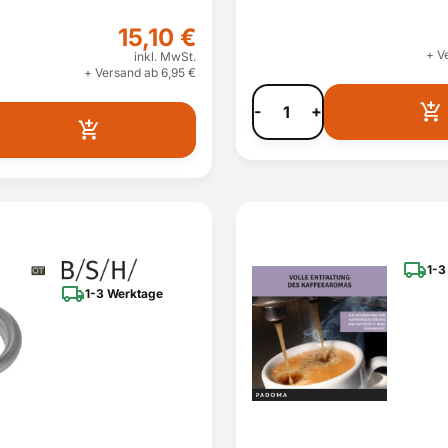
15,10 €
+ V
inkl. MwSt.
+ Versand ab 6,95 €
-
+
1-3
1-3 Werktage