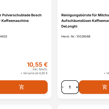
r Pulverschublade Bosch
Reinigungsbürste für Milch
r Kaffeemaschine
Aufschäumdüsen Kaffeema
DeLonghi
14633
Herst.-Nr.: 10026068
10,55 €
inkl. MwSt.
+ Versand ab 6,95 €
+ V
-
+