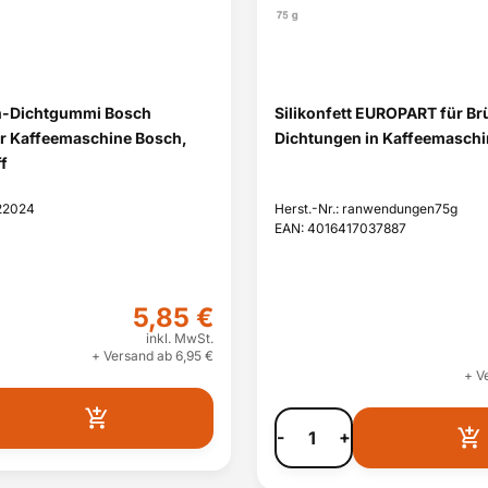
-Dichtgummi Bosch
Silikonfett EUROPART für B
r Kaffeemaschine Bosch,
Dichtungen in Kaffeemasch
f
622024
Herst.-Nr.: ranwendungen75g
EAN: 4016417037887
5,85 €
inkl. MwSt.
+ Versand ab 6,95 €
+ V
-
+