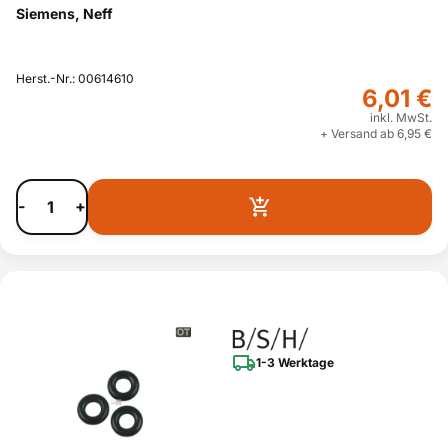
Siemens, Neff
Herst.-Nr.: 00614610
6,01 €
inkl. MwSt.
+ Versand ab 6,95 €
-
+
1-3 Werktage