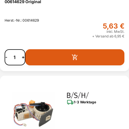
00614629 Original
Herst.-Nr.: 00614629
5,63 €
inkl. MwSt.
+ Versand ab 6,95 €
-
+
1-3 Werktage