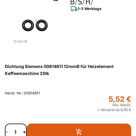
1-3 Werktage
Dichtung Siemens 00614611 12mmØ für Heizelement
Kaffeemaschine 2Stk
Herst.-Nr.: 00614611
5,52 €
inkl. MwSt.
+ Versand ab 6,95 €
-
+