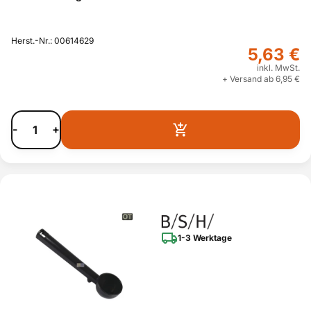
Herst.-Nr.: 00614629
5,63 €
inkl. MwSt.
+ Versand ab 6,95 €
-
+
1-3 Werktage