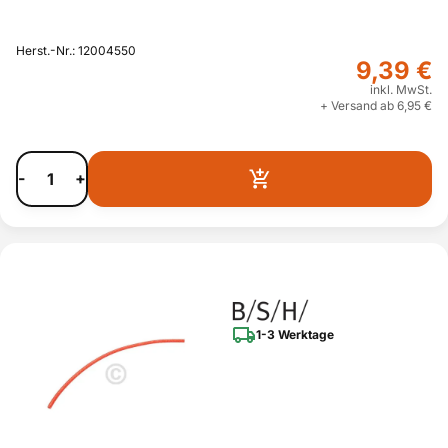
Herst.-Nr.: 12004550
9,39 €
inkl. MwSt.
+ Versand ab 6,95 €
-
+
1-3 Werktage