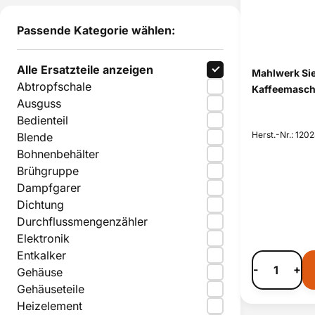
Passende Kategorie wählen:
Alle Ersatzteile anzeigen
Mahlwerk Si
Abtropfschale
Kaffeemasch
Ausguss
Bedienteil
Herst.-Nr.: 120
Blende
Bohnenbehälter
Brühgruppe
Dampfgarer
Dichtung
Durchflussmengenzähler
Elektronik
Entkalker
-
+
Gehäuse
Gehäuseteile
Heizelement