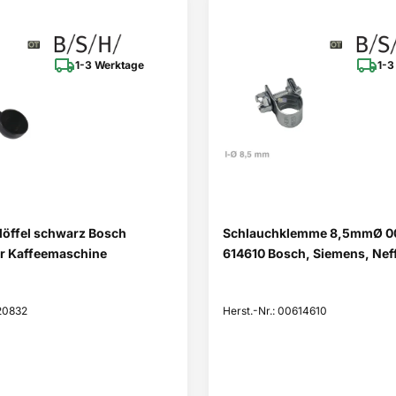
1-3 Werktage
1-3
löffel schwarz Bosch
Schlauchklemme 8,5mmØ 0
r Kaffeemaschine
614610 Bosch, Siemens, Nef
620832
Herst.-Nr.: 00614610