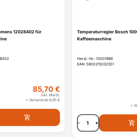
emens 12028402 für
Temperaturregler Bosch 100
ine
Kaffeemaschine
28402
Herst.-Nr.: 10001886
EAN: 5900215032351
85,70 €
inkl. MwSt.
+ Versand ab 6,95 €
+ V
-
+