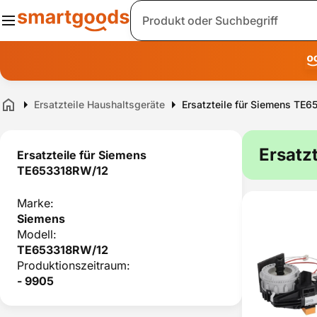
Suche
Ersatzteile Haushaltsgeräte
Ersatzteile für Siemens TE
Home
Ersatz
Ersatzteile für Siemens
TE653318RW/12
Marke:
Siemens
Modell:
TE653318RW/12
Produktionszeitraum:
- 9905