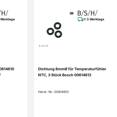
 Werktage
1-3 Werktage
0614610
Dichtung 8mmØ für Temperaturfühler
f
NTC, 3 Stück Bosch 00614612
Herst.-Nr.: 00614612