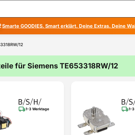
Smarte GOODIES. Smart erklärt. Deine Extras. Deine Wa
653318RW/12
teile für Siemens TE653318RW/12
1-3 Werktage
1-3