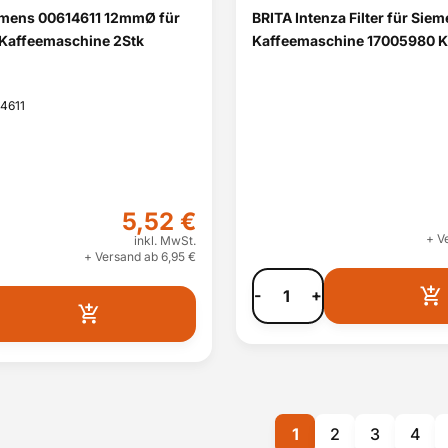
emens 00614611 12mmØ für
BRITA Intenza Filter für Sie
 Kaffeemaschine 2Stk
Kaffeemaschine 17005980 K
14611
5,52 €
+ V
inkl. MwSt.
+ Versand ab 6,95 €
-
+
1
2
3
4