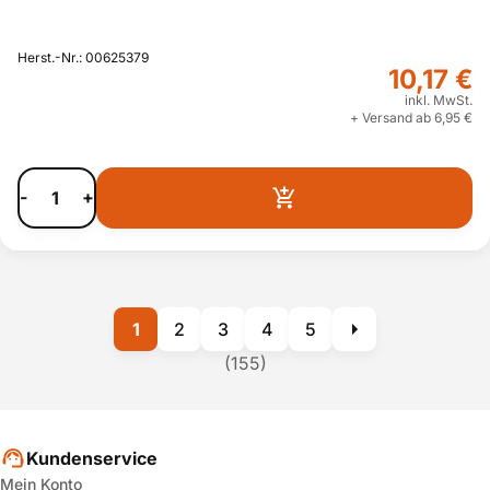
Herst.-Nr.: 00625379
10,17 €
inkl. MwSt.
+ Versand ab 6,95 €
-
+
1
2
3
4
5
(155)
Kundenservice
Mein Konto