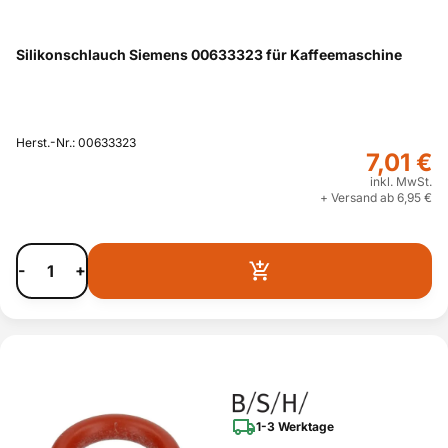
Silikonschlauch Siemens 00633323 für Kaffeemaschine
Herst.-Nr.: 00633323
7,01 €
inkl. MwSt.
+ Versand ab 6,95 €
-
+
1-3 Werktage