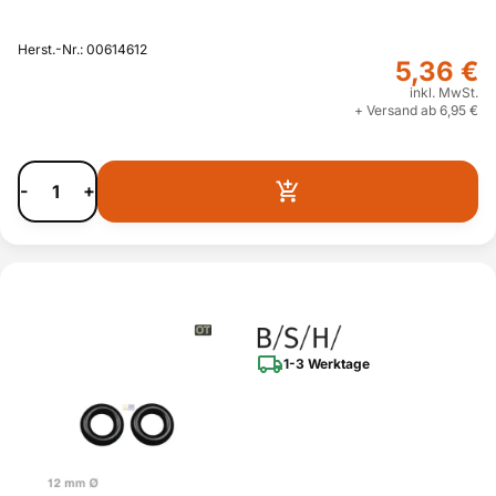
Herst.-Nr.: 00614612
5,36 €
inkl. MwSt.
+ Versand ab 6,95 €
-
+
1-3 Werktage