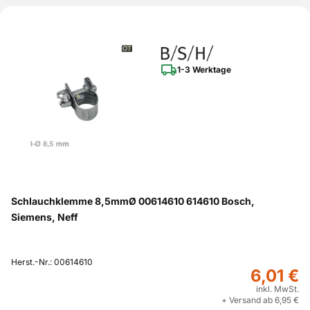
1-3 Werktage
Schlauchklemme 8,5mmØ 00614610 614610 Bosch,
Siemens, Neff
Herst.-Nr.: 00614610
6,01 €
inkl. MwSt.
+ Versand ab 6,95 €