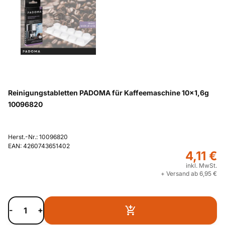
Reinigungstabletten PADOMA für Kaffeemaschine 10x1,6g
10096820
Herst.-Nr.: 10096820
EAN: 4260743651402
4,11 €
inkl. MwSt.
+ Versand ab 6,95 €
-
+