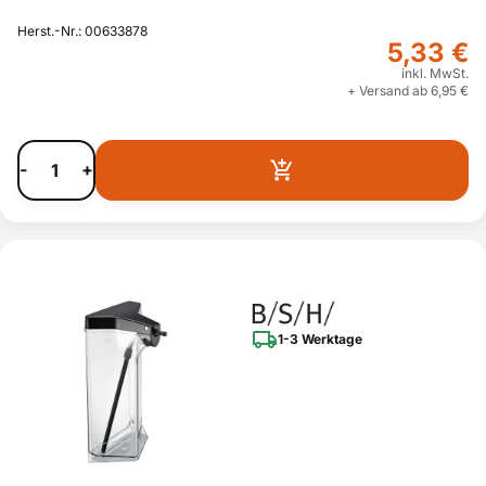
Herst.-Nr.: 00633878
5,33 €
inkl. MwSt.
+ Versand ab 6,95 €
-
+
1-3 Werktage