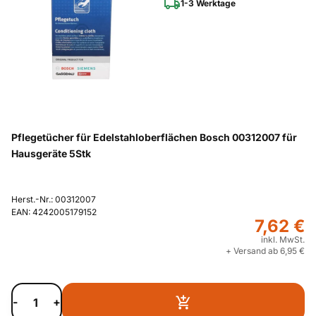
1-3 Werktage
Pflegetücher für Edelstahloberflächen Bosch 00312007 für
Hausgeräte 5Stk
Herst.-Nr.: 00312007
EAN: 4242005179152
7,62 €
inkl. MwSt.
+ Versand ab 6,95 €
-
+