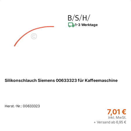
1-3 Werktage
Silikonschlauch Siemens 00633323 für Kaffeemaschine
Herst.-Nr.: 00633323
7,01 €
inkl. MwSt.
+ Versand ab 6,95 €