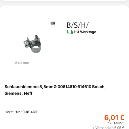
1-3 Werktage
Schlauchklemme 8,5mmØ 00614610 614610 Bosch,
Siemens, Neff
Herst.-Nr.: 00614610
6,01 €
inkl. MwSt.
+ Versand ab 6,95 €