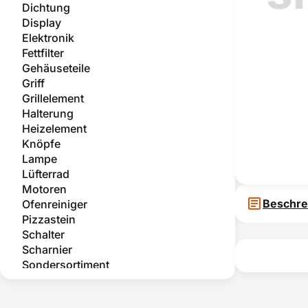
Dichtung
Display
Elektronik
Fettfilter
Gehäuseteile
Griff
Grillelement
Halterung
Heizelement
Knöpfe
Lampe
Lüfterrad
Motoren
Beschre
Ofenreiniger
Pizzastein
Schalter
Scharnier
Sondersortiment
Teleskopauszug
Temperatursensor