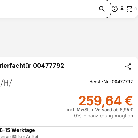
0
rierfachtür 00477792
Herst.-Nr.: 00477792
259,64 €
inkl. MwSt.
+ Versand ab 6,95 €
0% Finanzierung möglich
8-15 Werktage
ersandfähiger Artikel