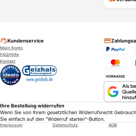
Nicht warten - 
P
Bezahlen Sie 
Bosch
Einfach Artik
den Kreditge
Bosch
A
Kundenservice
Zahlungsa
6
Mein Konto
FAQ/Hilfe
1
Kontakt
Wir bieten Ih
schriftlich u
Ihre Bestellung widerrufen
Wenn Sie von Ihrem gesetztlichen Widerrufsrecht Gebrauc
Finanzieru
Sie einfach auf den "Widerruf starten"-Button.
Impressum
Datenschutz
AGB
Anzahl Rat