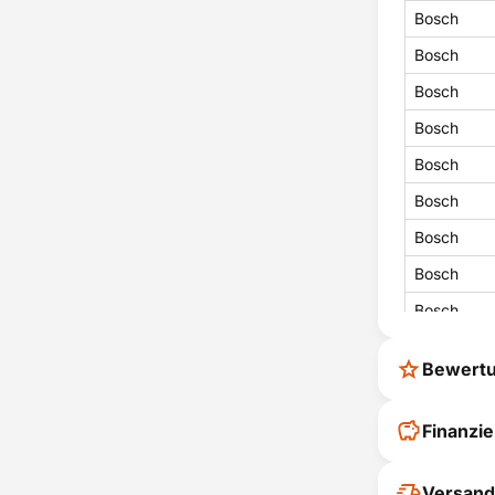
Bosch
Bosch
Bosch
Bosch
Bosch
Bosch
Bosch
Bosch
Bosch
Bosch
Bewert
Bosch
Bosch
Ihr Feedback
Finanzi
verbessern
Bosch
ihrer Entsc
Versand
Bosch