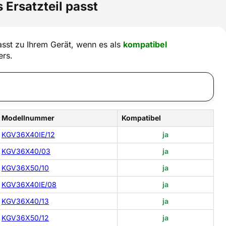
 Ersatzteil passt
sst zu Ihrem Gerät, wenn es als
kompatibel
ers.
Modellnummer
Kompatibel
KGV36X40IE/12
ja
KGV36X40/03
ja
KGV36X50/10
ja
KGV36X40IE/08
ja
KGV36X40/13
ja
KGV36X50/12
ja