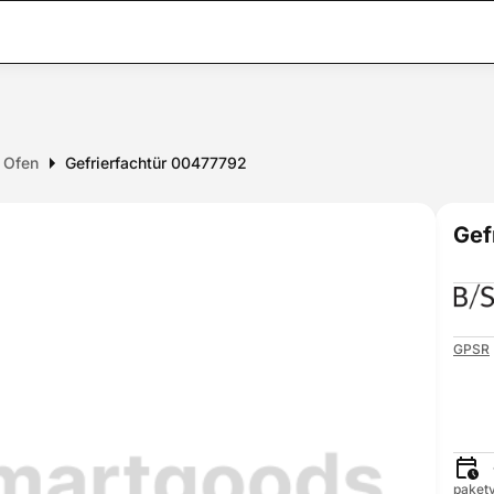
r Ofen
Gefrierfachtür 00477792
Gef
GPSR
paketv