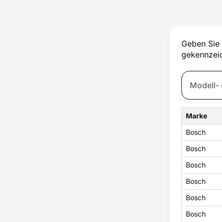
Thermostat
Tür
Türschloss
Ventilator
Geben Sie 
Wassertank
gekennzeic
Zubehör
Zündung
Marke
Bosch
Bosch
Bosch
Bosch
Bosch
Bosch