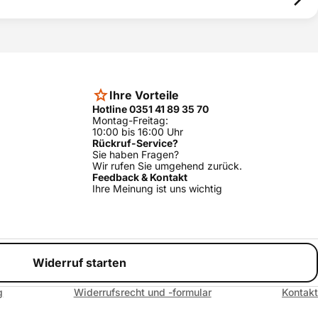
ors Finanz.
KGV36X42/01
ja
 die Ware bezahlen. Die Vermittlung erfolgt ausschließlich für
: Schwanthalerstr. 31, 80336 München.
KGV36X42/99
ja
Sollzins (gebunden)
Warenwert
Ihre Vorteile
0,00%
Hotline 0351 41 89 35 70
100 bis 15000 €
Montag-Freitag:
10:00 bis 16:00 Uhr
8,56%
100 bis 15000 €
Rückruf-Service?
Sie haben Fragen?
igen: Komplett online (sofortiger Warenversand möglich) oder
Wir rufen Sie umgehend zurück.
gen). Weitere Informationen finden Sie
Feedback & Kontakt
hier
Ihre Meinung ist uns wichtig
Widerruf starten
g
Widerrufsrecht und -formular
Kontakt
Effektiver
Gesamtbetrag
Jahreszins