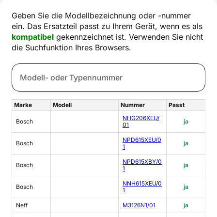
Geben Sie die Modellbezeichnung oder -nummer
ein. Das Ersatzteil passt zu Ihrem Gerät, wenn es als
kompatibel
gekennzeichnet ist. Verwenden Sie nicht
die Suchfunktion Ihres Browsers.
Marke
Modell
Nummer
Passt
NHG206XEU/
Bosch
ja
01
NPD615XEU/0
Bosch
ja
1
NPD615XBY/0
Bosch
ja
1
NNH615XEU/0
Bosch
ja
1
Neff
M3126N1/01
ja