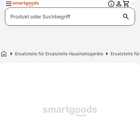
0
Suche
Ersatzteile für Ersatzteile Haushaltsgeräte
Ersatzteile fü
Home