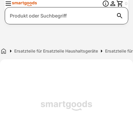
0
Suche
Ersatzteile für Ersatzteile Haushaltsgeräte
Ersatzteile fü
Home