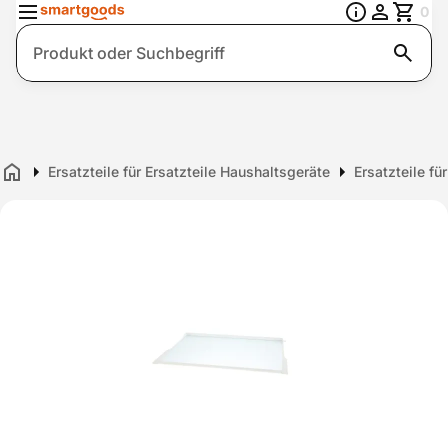
0
Suche
Ersatzteile für Ersatzteile Haushaltsgeräte
Ersatzteile fü
Home