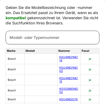
Geben Sie die Modellbezeichnung oder -nummer
ein. Das Ersatzteil passt zu Ihrem Gerät, wenn es als
kompatibel
gekennzeichnet ist. Verwenden Sie nicht
die Suchfunktion Ihres Browsers.
Marke
Modell
Nummer
Passt
KSU49621NE/
Bosch
ja
14
KSU49621NE/
Bosch
ja
02
KSU49621NE/
Bosch
ja
15
KSV52660NE/
Bosch
ja
02
Bosch
KSU49620/10
ja