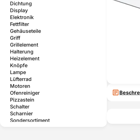
Dichtung
Display
Elektronik
Fettfilter
Gehäuseteile
Griff
Grillelement
Halterung
Heizelement
Knöpfe
Lampe
Lüfterrad
Motoren
Beschre
Ofenreiniger
Pizzastein
Schalter
Scharnier
Sondersortiment
Teleskopauszug
Temperatursensor