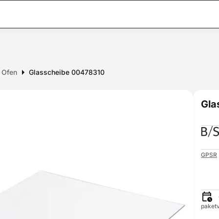
r Ofen
Glasscheibe 00478310
Gla
GPSR
paketv