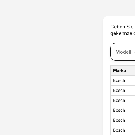
Thermostat
Tür
Türschloss
Ventilator
Geben Sie 
Wassertank
gekennzeic
Zubehör
Zündung
Marke
Bosch
Bosch
Bosch
Bosch
Bosch
Bosch