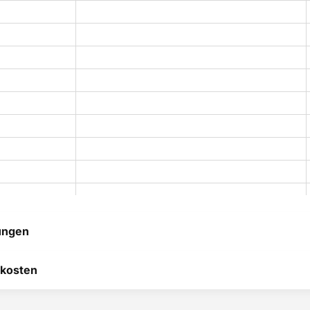
ungen
 hilft uns, uns ständig zu
kosten
 und anderen Kunden bei
heidung zu helfen.